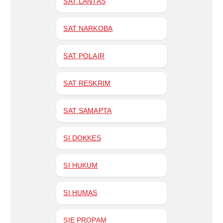
SAT LANTAS
SAT NARKOBA
SAT POLAIR
SAT RESKRIM
SAT SAMAPTA
SI DOKKES
SI HUKUM
SI HUMAS
SIE PROPAM