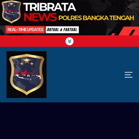
L
e
w
a
t
i
k
e
k
o
n
t
e
n