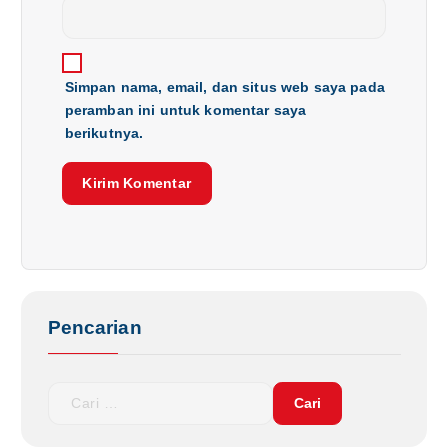
Simpan nama, email, dan situs web saya pada
peramban ini untuk komentar saya
berikutnya.
Pencarian
C
a
r