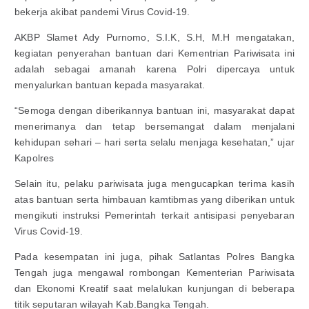
bekerja akibat pandemi Virus Covid-19.
AKBP Slamet Ady Purnomo, S.I.K, S.H, M.H mengatakan,
kegiatan penyerahan bantuan dari Kementrian Pariwisata ini
adalah sebagai amanah karena Polri dipercaya untuk
menyalurkan bantuan kepada masyarakat.
“Semoga dengan diberikannya bantuan ini, masyarakat dapat
menerimanya dan tetap bersemangat dalam menjalani
kehidupan sehari – hari serta selalu menjaga kesehatan,” ujar
Kapolres
Selain itu, pelaku pariwisata juga mengucapkan terima kasih
atas bantuan serta himbauan kamtibmas yang diberikan untuk
mengikuti instruksi Pemerintah terkait antisipasi penyebaran
Virus Covid-19.
Pada kesempatan ini juga, pihak Satlantas Polres Bangka
Tengah juga mengawal rombongan Kementerian Pariwisata
dan Ekonomi Kreatif saat melalukan kunjungan di beberapa
titik seputaran wilayah Kab.Bangka Tengah.