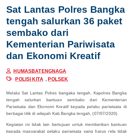
Sat Lantas Polres Bangka
tengah salurkan 36 paket
sembako dari
Kementerian Pariwisata
dan Ekonomi Kreatif
HUMASBATENGNAGA
POLISI KITA
,
POLSEK
Melalui Sat Lantas Polres bangaka tengah, Kapolres Bangka
tengah salurkan bantuan sembako dari Kementerian
Pariwisata dan Ekonomi Kreatif kepada pelaku pariwisata di
berbagai titik di wilayah Kab.Bangka tengah, (07/07/2020).
Kegiatan ini tidak lain bertujuan untuk memberikan bantuan
kepada masyarakat pelaku pariwisata yang harus rela tidak