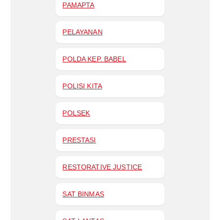
PAMAPTA
PELAYANAN
POLDA KEP. BABEL
POLISI KITA
POLSEK
PRESTASI
RESTORATIVE JUSTICE
SAT BINMAS