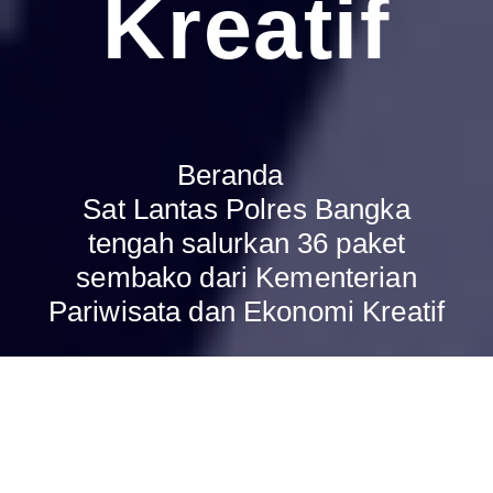
Kreatif
Beranda
Sat Lantas Polres Bangka
tengah salurkan 36 paket
sembako dari Kementerian
Pariwisata dan Ekonomi Kreatif