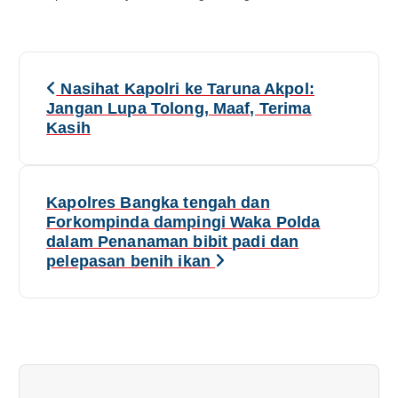
N
Nasihat Kapolri ke Taruna Akpol:
a
Jangan Lupa Tolong, Maaf, Terima
Kasih
v
i
Kapolres Bangka tengah dan
g
Forkompinda dampingi Waka Polda
dalam Penanaman bibit padi dan
a
pelepasan benih ikan
s
i
p