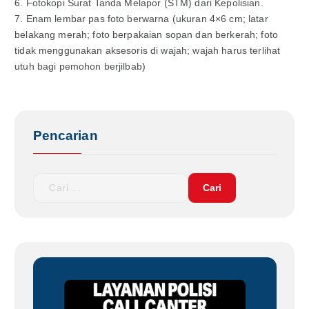
6. Fotokopi Surat Tanda Melapor (STM) dari Kepolisian.
7. Enam lembar pas foto berwarna (ukuran 4×6 cm; latar
belakang merah; foto berpakaian sopan dan berkerah; foto
tidak menggunakan aksesoris di wajah; wajah harus terlihat
utuh bagi pemohon berjilbab)
Pencarian
C
a
r
i
u
n
t
u
k