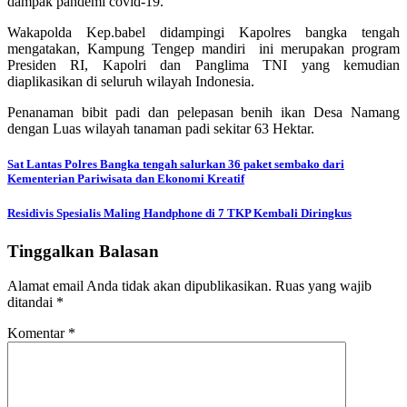
dampak pandemi covid-19.
Wakapolda Kep.babel didampingi Kapolres bangka tengah
mengatakan, Kampung Tengep mandiri ini merupakan program
Presiden RI, Kapolri dan Panglima TNI yang kemudian
diaplikasikan di seluruh wilayah Indonesia.
Penanaman bibit padi dan pelepasan benih ikan Desa Namang
dengan Luas wilayah tanaman padi sekitar 63 Hektar.
Navigasi
Sat Lantas Polres Bangka tengah salurkan 36 paket sembako dari
Kementerian Pariwisata dan Ekonomi Kreatif
pos
Residivis Spesialis Maling Handphone di 7 TKP Kembali Diringkus
Tinggalkan Balasan
Alamat email Anda tidak akan dipublikasikan.
Ruas yang wajib
ditandai
*
Komentar
*