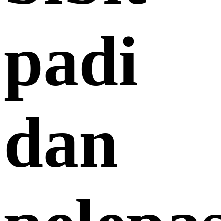
padi
dan