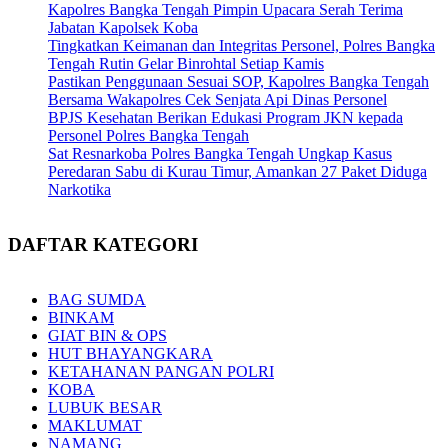
Kapolres Bangka Tengah Pimpin Upacara Serah Terima
Jabatan Kapolsek Koba
Tingkatkan Keimanan dan Integritas Personel, Polres Bangka
Tengah Rutin Gelar Binrohtal Setiap Kamis
Pastikan Penggunaan Sesuai SOP, Kapolres Bangka Tengah
Bersama Wakapolres Cek Senjata Api Dinas Personel
BPJS Kesehatan Berikan Edukasi Program JKN kepada
Personel Polres Bangka Tengah
Sat Resnarkoba Polres Bangka Tengah Ungkap Kasus
Peredaran Sabu di Kurau Timur, Amankan 27 Paket Diduga
Narkotika
DAFTAR KATEGORI
BAG SUMDA
BINKAM
GIAT BIN & OPS
HUT BHAYANGKARA
KETAHANAN PANGAN POLRI
KOBA
LUBUK BESAR
MAKLUMAT
NAMANG