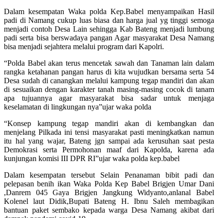
Dalam kesempatan Waka polda Kep.Babel menyampaikan Hasil
padi di Namang cukup luas biasa dan harga jual yg tinggi semoga
menjadi contoh Desa Lain sehingga Kab Bateng menjadi lumbung
padi serta bisa berswadaya pangan Agar masyarakat Desa Namang
bisa menjadi sejahtera melalui program dari Kapolri.
“Polda Babel akan terus mencetak sawah dan Tanaman lain dalam
rangka ketahanan pangan harus di kita wujudkan bersama serta 54
Desa sudah di canangkan melalui kampung tegap mandiri dan akan
di sesuaikan dengan karakter tanah masing-masing cocok di tanam
apa tujuannya agar masyarakat bisa sadar untuk menjaga
keselamatan di lingkungan nya”ujar waka polda
“Konsep kampung tegap mandiri akan di kembangkan dan
menjelang Pilkada ini tensi masyarakat pasti meningkatkan namun
itu hal yang wajar, Bateng jgn sampai ada kerusuhan saat pesta
Demokrasi serta Permohonan maaf dari Kapolda, karena ada
kunjungan komisi III DPR RI”ujar waka polda kep.babel
Dalam kesempatan tersebut Selain Penanaman bibit padi dan
pelepasan benih ikan Waka Polda Kep Babel Brigjen Umar Dani
,Danrem 045 Gaya Brigjen Jangkung Widyanto,anlanal Babel
Kolenel laut Didik,Bupati Bateng H. Ibnu Saleh membagikan
bantuan paket sembako kepada warga Desa Namang akibat dari