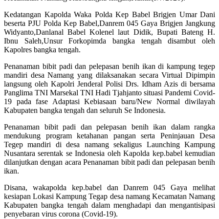
Kedatangan Kapolda Waka Polda Kep Babel Brigjen Umar Dani
beserta PJU Polda Kep Babel,Danrem 045 Gaya Brigjen Jangkung
Widyanto,Danlanal Babel Kolenel laut Didik, Bupati Bateng H.
Ibnu Saleh,Unsur Forkopimda bangka tengah disambut oleh
Kapolres bangka tengah.
Penanaman bibit padi dan pelepasan benih ikan di kampung tegep
mandiri desa Namang yang dilaksanakan secara Virtual Dipimpin
langsung oleh Kapolri Jenderal Polisi Drs. Idham Azis di bersama
Panglima TNI Marsekal TNI Hadi Tjahjanto situasi Pandemi Covid-
19 pada fase Adaptasi Kebiasaan baru/New Normal diwilayah
Kabupaten bangka tengah dan seluruh Se Indonesia.
Penanaman bibit padi dan pelepasan benih ikan dalam rangka
mendukung program ketahanan pangan serta Peninjauan Desa
Tegep mandiri di desa namang sekaligus Launching Kampung
Nusantara serentak se Indonesia oleh Kapolda kep.babel kemudian
dilanjutkan dengan acara Penanaman bibit padi dan pelepasan benih
ikan.
Disana, wakapolda kep.babel dan Danrem 045 Gaya melihat
kesiapan Lokasi Kampung Tegap desa namang Kecamatan Namang
Kabupaten bangka tengah dalam menghadapi dan mengantisipasi
penyebaran virus corona (Covid-19).