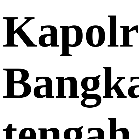
Kapolr
Bangk
tengah