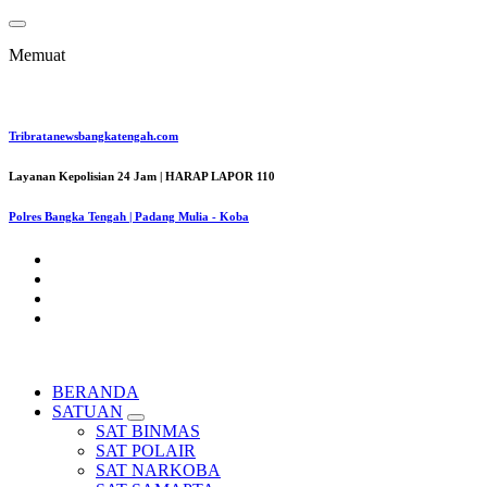
Lewati
ke
Memuat
konten
Tribratanewsbangkatengah.com
Layanan Kepolisian 24 Jam | HARAP LAPOR 110
Polres Bangka Tengah | Padang Mulia - Koba
BERANDA
SATUAN
SAT BINMAS
SAT POLAIR
SAT NARKOBA