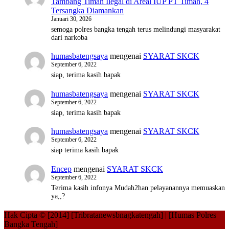
Tambang Timah Ilegal di Areal IUP PT Timah, 4
Tersangka Diamankan
Januari 30, 2026
semoga polres bangka tengah terus melindungi masyarakat
dari narkoba
humasbatengsaya
mengenai
SYARAT SKCK
September 6, 2022
siap, terima kasih bapak
humasbatengsaya
mengenai
SYARAT SKCK
September 6, 2022
siap, terima kasih bapak
humasbatengsaya
mengenai
SYARAT SKCK
September 6, 2022
siap terima kasih bapak
Encep
mengenai
SYARAT SKCK
September 6, 2022
Terima kasih infonya Mudah2han pelayanannya memuaskan
ya,,?
Hak Cipta © [2014] [Tribratanewsbnagkatengah] | [Humas Polres
Bangka Tengah]