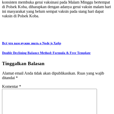
konsisten membuka gerai vaksinasi pada Malam Minggu bertempat
di Polsek Koba, diharapkan dengan adanya gerai vaksin malam hari
ini masyarakat yang belum sempat vaksin pada siang hari dapat
vaksin di Polsek Koba.
Navigasi
Всё что вам нужно знать о Node js Хабр
pos
Double Declining Balance Method: Formula & Free Template
Tinggalkan Balasan
Alamat email Anda tidak akan dipublikasikan.
Ruas yang wajib
ditandai
*
Komentar
*