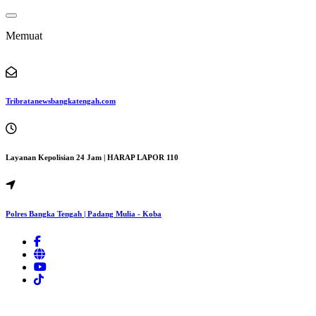
Lewati
ke
Memuat
konten
Tribratanewsbangkatengah.com
Layanan Kepolisian 24 Jam | HARAP LAPOR 110
Polres Bangka Tengah | Padang Mulia - Koba