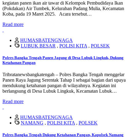
kegiatan panen ikan air tawar di Kelompok Pembudidaya Ikan
(Pokdakan) Air Tumbek, Kelurahan Padang Mulia, Kecamatan
Koba, pada 19 Maret 2025. Acara tersebut…
Read more
HUMASBATENGNAGA
LUBUK BESAR
,
POLISI KITA
,
POLSEK
Polres Bangka Tengah Panen Jagung di Desa Lubuk Lingkuk, Dukung
Ketahanan Pangan
Tribratanewsbangkatengah – Polres Bangka Tengah menggelar
Panen Raya Jagung Serentak Tahap I sebagai bagian dari upaya
mendukung ketahanan pangan di wilayahnya. Kegiatan ini
berlangsung di Desa Lubuk Lingkuk, Kecamatan Lubuk…
Read more
HUMASBATENGNAGA
NAMANG
,
POLISI KITA
,
POLSEK
Polres Bangka Tengah Dukung Ketahanan Pangan, Kapolsek Namang