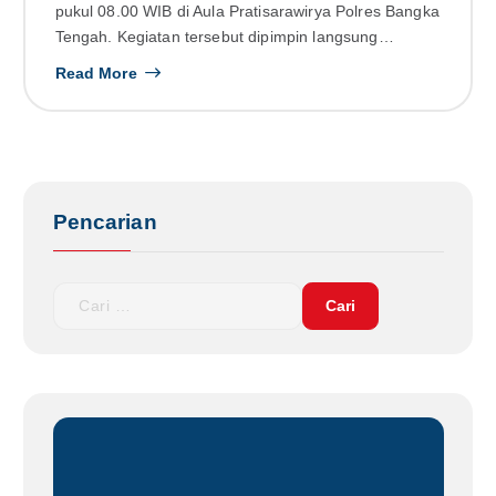
pukul 08.00 WIB di Aula Pratisarawirya Polres Bangka
Tengah. Kegiatan tersebut dipimpin langsung…
Read More
Pencarian
C
a
r
i
u
n
t
u