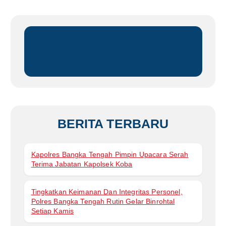
i
u
n
t
u
k
:
BERITA TERBARU
Kapolres Bangka Tengah Pimpin Upacara Serah
Terima Jabatan Kapolsek Koba
Tingkatkan Keimanan Dan Integritas Personel,
Polres Bangka Tengah Rutin Gelar Binrohtal
Setiap Kamis