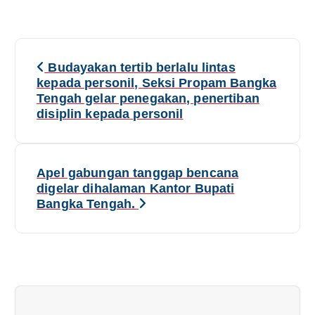
N
Budayakan tertib berlalu lintas
a
kepada personil, Seksi Propam Bangka
Tengah gelar penegakan, penertiban
v
disiplin kepada personil
i
g
Apel gabungan tanggap bencana
digelar dihalaman Kantor Bupati
a
Bangka Tengah.
s
i
p