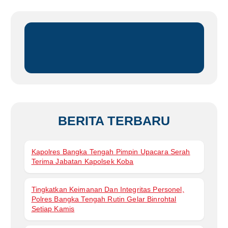
i
u
n
t
u
k
:
BERITA TERBARU
Kapolres Bangka Tengah Pimpin Upacara Serah
Terima Jabatan Kapolsek Koba
Tingkatkan Keimanan Dan Integritas Personel,
Polres Bangka Tengah Rutin Gelar Binrohtal
Setiap Kamis