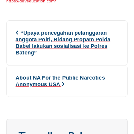
https://deveducation.com/
.
N
“Upaya pencegahan pelanggaran
a
anggota Polri, Bidang Propam Polda
Babel lakukan sosialisasi ke Polres
v
Bateng”
i
g
About NA For the Public Narcotics
Anonymous USA
a
s
i
p