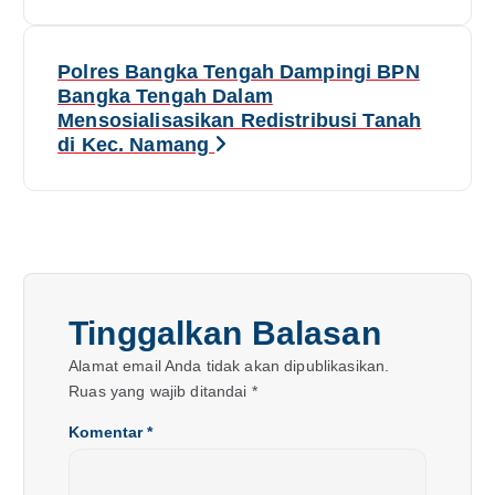
i
g
Polres Bangka Tengah Dampingi BPN
Bangka Tengah Dalam
a
Mensosialisasikan Redistribusi Tanah
di Kec. Namang
s
i
p
o
Tinggalkan Balasan
s
Alamat email Anda tidak akan dipublikasikan.
Ruas yang wajib ditandai
*
Komentar
*