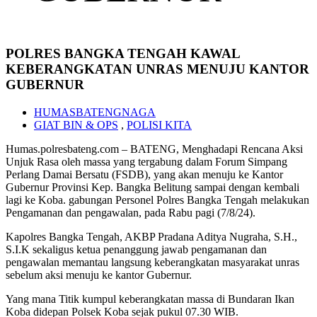
POLRES BANGKA TENGAH KAWAL
KEBERANGKATAN UNRAS MENUJU KANTOR
GUBERNUR
HUMASBATENGNAGA
GIAT BIN & OPS
,
POLISI KITA
Humas.polresbateng.com – BATENG, Menghadapi Rencana Aksi
Unjuk Rasa oleh massa yang tergabung dalam Forum Simpang
Perlang Damai Bersatu (FSDB), yang akan menuju ke Kantor
Gubernur Provinsi Kep. Bangka Belitung sampai dengan kembali
lagi ke Koba. gabungan Personel Polres Bangka Tengah melakukan
Pengamanan dan pengawalan, pada Rabu pagi (7/8/24).
Kapolres Bangka Tengah, AKBP Pradana Aditya Nugraha, S.H.,
S.I.K sekaligus ketua penanggung jawab pengamanan dan
pengawalan memantau langsung keberangkatan masyarakat unras
sebelum aksi menuju ke kantor Gubernur.
Yang mana Titik kumpul keberangkatan massa di Bundaran Ikan
Koba didepan Polsek Koba sejak pukul 07.30 WIB.