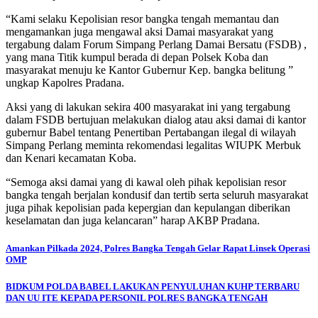
“Kami selaku Kepolisian resor bangka tengah memantau dan
mengamankan juga mengawal aksi Damai masyarakat yang
tergabung dalam Forum Simpang Perlang Damai Bersatu (FSDB) ,
yang mana Titik kumpul berada di depan Polsek Koba dan
masyarakat menuju ke Kantor Gubernur Kep. bangka belitung ”
ungkap Kapolres Pradana.
Aksi yang di lakukan sekira 400 masyarakat ini yang tergabung
dalam FSDB bertujuan melakukan dialog atau aksi damai di kantor
gubernur Babel tentang Penertiban Pertabangan ilegal di wilayah
Simpang Perlang meminta rekomendasi legalitas WIUPK Merbuk
dan Kenari kecamatan Koba.
“Semoga aksi damai yang di kawal oleh pihak kepolisian resor
bangka tengah berjalan kondusif dan tertib serta seluruh masyarakat
juga pihak kepolisian pada kepergian dan kepulangan diberikan
keselamatan dan juga kelancaran” harap AKBP Pradana.
Navigasi
Amankan Pilkada 2024, Polres Bangka Tengah Gelar Rapat Linsek Operasi
OMP
pos
BIDKUM POLDA BABEL LAKUKAN PENYULUHAN KUHP TERBARU
DAN UU ITE KEPADA PERSONIL POLRES BANGKA TENGAH