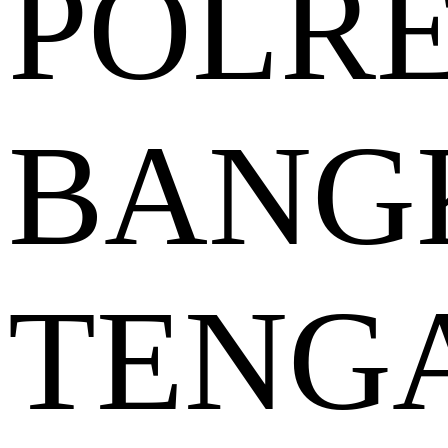
POLR
BANG
TENG