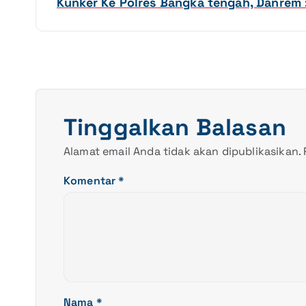
v
Kunker Ke Polres Bangka tengah, Danrem :
i
g
a
Tinggalkan Balasan
s
Alamat email Anda tidak akan dipublikasikan.
i
Komentar
*
p
o
s
Nama
*