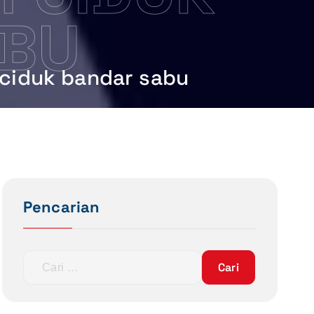
ABU
h ciduk bandar sabu
Pencarian
C
a
r