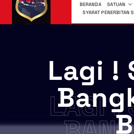
BERANDA
SATUAN
SYARAT PENERBITAN S
Lagi !
Bangk
LAGI !
B
BANG