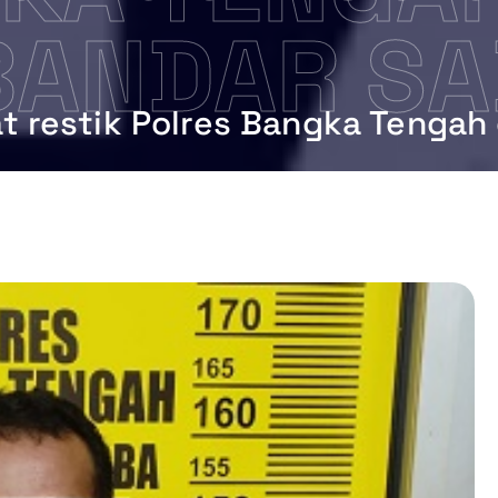
BANDAR S
Sat restik Polres Bangka Tenga