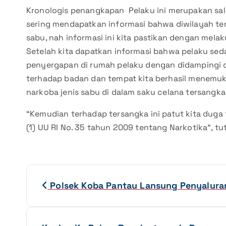
Kronologis penangkapan Pelaku ini merupakan sala
sering mendapatkan informasi bahwa diwilayah ters
sabu, nah informasi ini kita pastikan dengan mela
Setelah kita dapatkan informasi bahwa pelaku se
penyergapan di rumah pelaku dengan didampingi ol
terhadap badan dan tempat kita berhasil menemuk
narkoba jenis sabu di dalam saku celana tersangka 
“Kemudian terhadap tersangka ini patut kita duga t
(1) UU RI No. 35 tahun 2009 tentang Narkotika”, t
N
Polsek Koba Pantau Lansung Penyalura
a