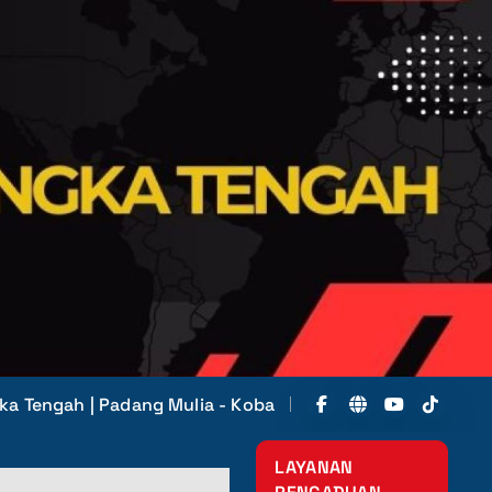
ka Tengah | Padang Mulia - Koba
LAYANAN