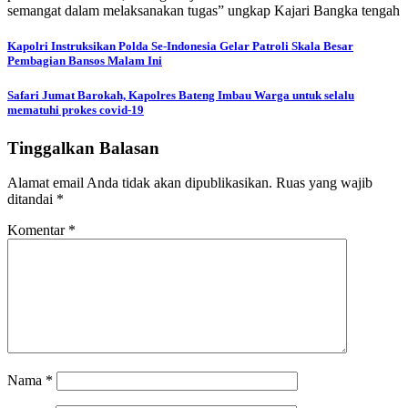
semangat dalam melaksanakan tugas” ungkap Kajari Bangka tengah
Navigasi
Kapolri Instruksikan Polda Se-Indonesia Gelar Patroli Skala Besar
Pembagian Bansos Malam Ini
pos
Safari Jumat Barokah, Kapolres Bateng Imbau Warga untuk selalu
mematuhi prokes covid-19
Tinggalkan Balasan
Alamat email Anda tidak akan dipublikasikan.
Ruas yang wajib
ditandai
*
Komentar
*
Nama
*