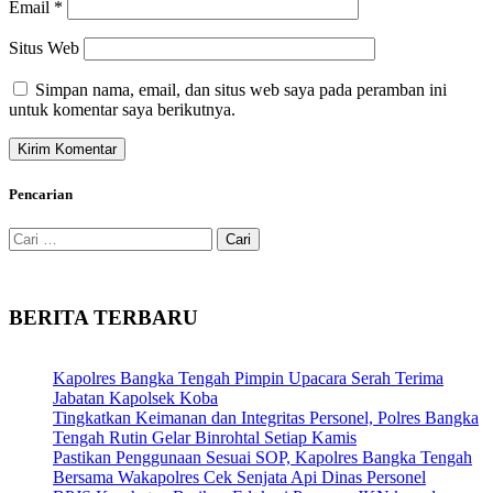
Email
*
Situs Web
Simpan nama, email, dan situs web saya pada peramban ini
untuk komentar saya berikutnya.
Pencarian
Cari
untuk:
BERITA TERBARU
Kapolres Bangka Tengah Pimpin Upacara Serah Terima
Jabatan Kapolsek Koba
Tingkatkan Keimanan dan Integritas Personel, Polres Bangka
Tengah Rutin Gelar Binrohtal Setiap Kamis
Pastikan Penggunaan Sesuai SOP, Kapolres Bangka Tengah
Bersama Wakapolres Cek Senjata Api Dinas Personel