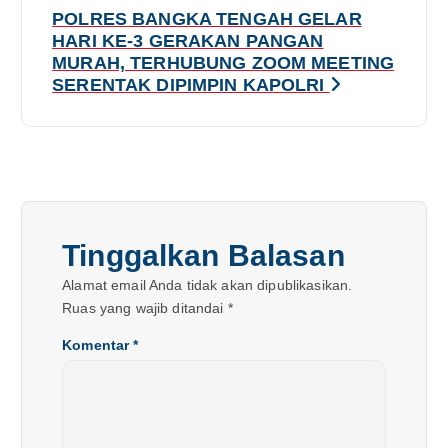
g
POLRES BANGKA TENGAH GELAR
HARI KE-3 GERAKAN PANGAN
a
MURAH, TERHUBUNG ZOOM MEETING
SERENTAK DIPIMPIN KAPOLRI
s
i
p
o
Tinggalkan Balasan
s
Alamat email Anda tidak akan dipublikasikan.
Ruas yang wajib ditandai
*
Komentar
*