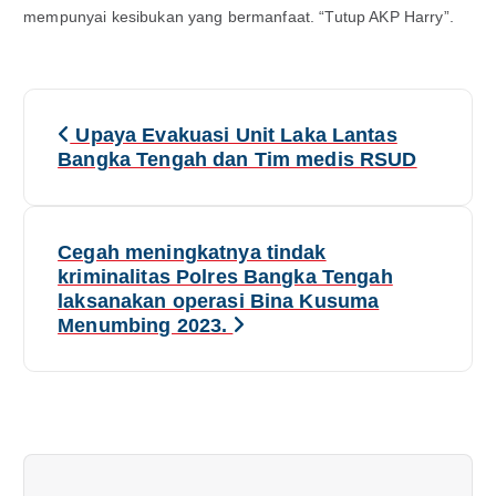
mempunyai kesibukan yang bermanfaat. “Tutup AKP Harry”.
N
Upaya Evakuasi Unit Laka Lantas
a
Bangka Tengah dan Tim medis RSUD
v
i
Cegah meningkatnya tindak
kriminalitas Polres Bangka Tengah
g
laksanakan operasi Bina Kusuma
Menumbing 2023.
a
s
i