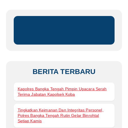
i
u
n
t
u
k
:
BERITA TERBARU
Kapolres Bangka Tengah Pimpin Upacara Serah
Terima Jabatan Kapolsek Koba
Tingkatkan Keimanan Dan Integritas Personel,
Polres Bangka Tengah Rutin Gelar Binrohtal
Setiap Kamis