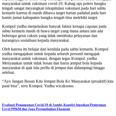
masyarakat untuk vaksinasi covid-19. Kabag ops polres bangka
tengah sangat meyangkan rekapitulasi vaksinasi pada hari sabtu
kemarin karena di masih dibawa target harian padahal pada hari
kamis jumat kabupaten bangka tengah bisa melebihi target.
Kompol yudha menjelaskan banyak faktor kenapa capaian pada
sabtu kemarin masih di bawa target yang mana antara lain ada
beberapa gerai vaksin yang tidak membuka pelayanan dan
kurangnya sosialisasi kepada masyarakat.
Oleh karena itu belajar dari kendala pada sabtu kemarin, Kompol
yudha mengajakan untuk kepada seluruh personil mengajak
masyarakat untuk vaksinasi, dengan tegas Kompol. yudha
Menyatakan untuk tidak bosan dan harus jemput bola kepada
masyarakat di ajak bila perllu di jemput dan didampingi hingga
selelsai.
“Ayo Jangan Bosan Kita Jemput Bola Ke Masyarakat (proaktif) kita
pasti bisa”, seru Kompol. Yudha wicaksono.
Navigasi
Evaluasi Penanganan Covid-19 di Jambi, Kapolri Ingatkan Penurunan
Level PPKM dan Jaga Pertumbuhan Ekonomi
pos