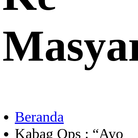
Masya
Beranda
Kabag Ops : “Ayo