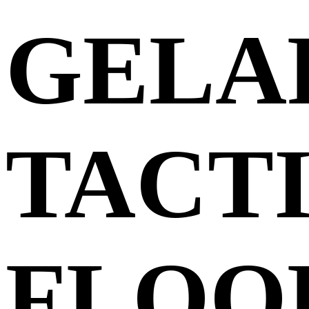
GELA
TACT
FLOO