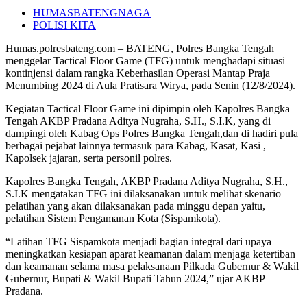
HUMASBATENGNAGA
POLISI KITA
Humas.polresbateng.com – BATENG, Polres Bangka Tengah
menggelar Tactical Floor Game (TFG) untuk menghadapi situasi
kontinjensi dalam rangka Keberhasilan Operasi Mantap Praja
Menumbing 2024 di Aula Pratisara Wirya, pada Senin (12/8/2024).
Kegiatan Tactical Floor Game ini dipimpin oleh Kapolres Bangka
Tengah AKBP Pradana Aditya Nugraha, S.H., S.I.K, yang di
dampingi oleh Kabag Ops Polres Bangka Tengah,dan di hadiri pula
berbagai pejabat lainnya termasuk para Kabag, Kasat, Kasi ,
Kapolsek jajaran, serta personil polres.
Kapolres Bangka Tengah, AKBP Pradana Aditya Nugraha, S.H.,
S.I.K mengatakan TFG ini dilaksanakan untuk melihat skenario
pelatihan yang akan dilaksanakan pada minggu depan yaitu,
pelatihan Sistem Pengamanan Kota (Sispamkota).
“Latihan TFG Sispamkota menjadi bagian integral dari upaya
meningkatkan kesiapan aparat keamanan dalam menjaga ketertiban
dan keamanan selama masa pelaksanaan Pilkada Gubernur & Wakil
Gubernur, Bupati & Wakil Bupati Tahun 2024,” ujar AKBP
Pradana.