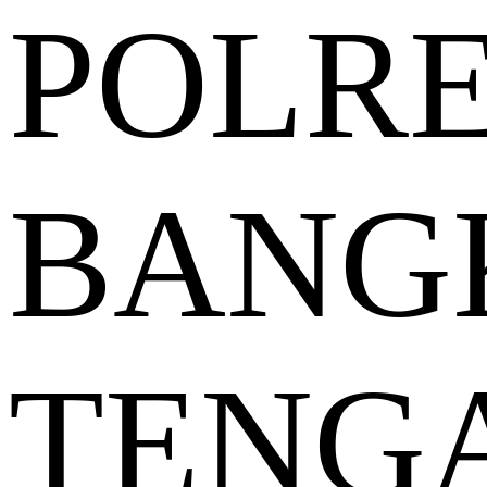
POLR
BANG
TENG