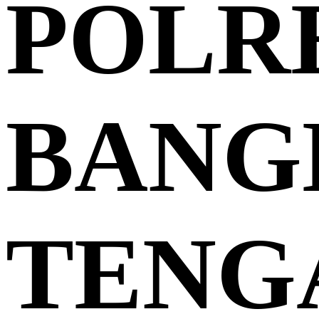
POLR
BANG
TENG