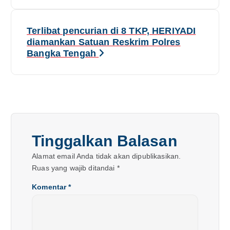
i
Terlibat pencurian di 8 TKP, HERIYADI
g
diamankan Satuan Reskrim Polres
Bangka Tengah
a
s
i
p
Tinggalkan Balasan
o
Alamat email Anda tidak akan dipublikasikan.
Ruas yang wajib ditandai
*
s
Komentar
*