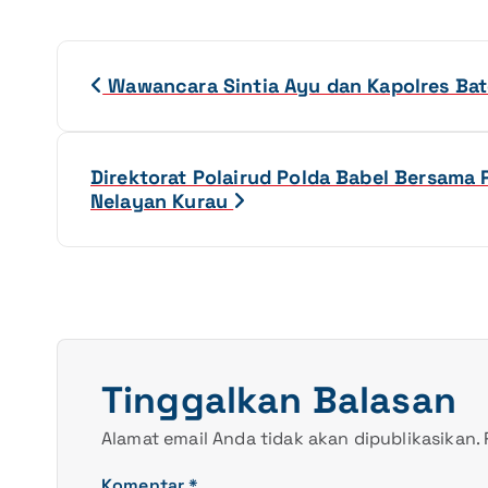
N
Wawancara Sintia Ayu dan Kapolres Bate
a
v
Direktorat Polairud Polda Babel Bersama
Nelayan Kurau
i
g
a
s
Tinggalkan Balasan
i
Alamat email Anda tidak akan dipublikasikan.
Komentar
*