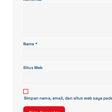
p
o
s
Nama
*
Situs Web
Simpan nama, email, dan situs web saya pad