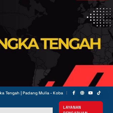
ka Tengah | Padang Mulia - Koba
LAYANAN