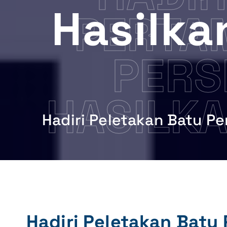
Hasilka
PERTA
PERS
HASILK
Hadiri Peletakan Batu Pe
Hadiri Peletakan Batu