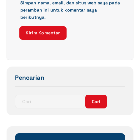
Simpan nama, email, dan situs web saya pada
peramban ini untuk komentar saya
berikutnya.
Pencarian
C
a
r
i
u
n