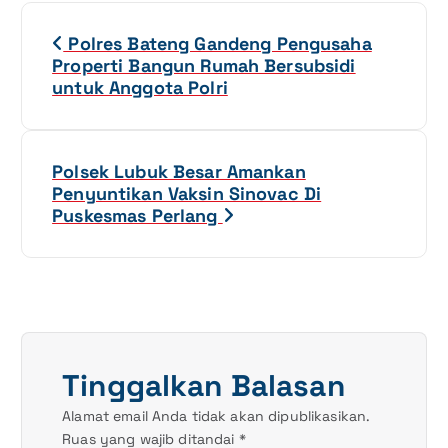
N
Polres Bateng Gandeng Pengusaha
a
Properti Bangun Rumah Bersubsidi
untuk Anggota Polri
v
i
Polsek Lubuk Besar Amankan
g
Penyuntikan Vaksin Sinovac Di
Puskesmas Perlang
a
s
i
p
Tinggalkan Balasan
o
Alamat email Anda tidak akan dipublikasikan.
Ruas yang wajib ditandai
*