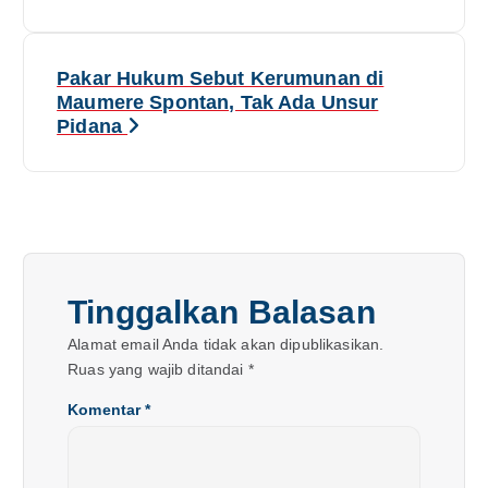
v
i
Pakar Hukum Sebut Kerumunan di
Maumere Spontan, Tak Ada Unsur
g
Pidana
a
s
i
Tinggalkan Balasan
p
Alamat email Anda tidak akan dipublikasikan.
o
Ruas yang wajib ditandai
*
s
Komentar
*