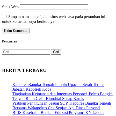
Situs Web
Simpan nama, email, dan situs web saya pada peramban ini
untuk komentar saya berikutnya.
Pencarian
Cari
untuk:
BERITA TERBARU
Kapolres Bangka Tengah Pimpin Upacara Serah Terima
Jabatan Kapolsek Koba
Tingkatkan Keimanan dan Integritas Personel, Polres Bangka
Tengah Rutin Gelar Binrohtal Setiap Kamis
Pastikan Penggunaan Sesuai SOP, Kapolres Bangka Tengah
Bersama Wakapolres Cek Senjata Api Dinas Personel
BPJS Kesehatan Berikan Edukasi Program JKN kepada