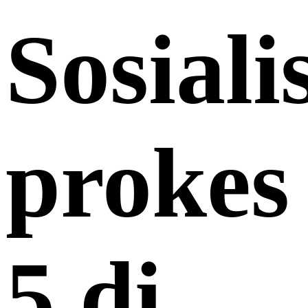
Sosiali
prokes
5 di