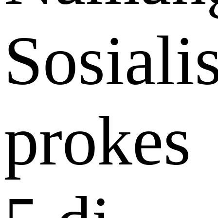
Sosiali
prokes