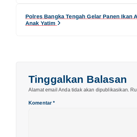
a
v
Polres Bangka Tengah Gelar Panen Ikan A
Anak Yatim
i
g
a
s
Tinggalkan Balasan
i
Alamat email Anda tidak akan dipublikasikan.
Ru
Komentar
*
p
o