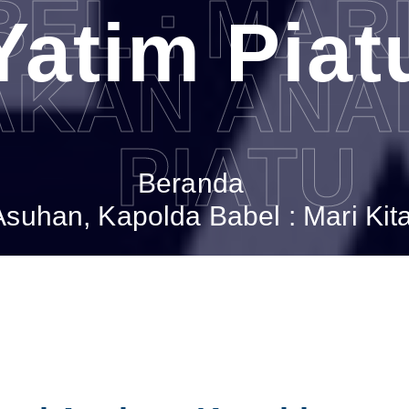
EL : MARI
Yatim Piat
AKAN ANA
PIATU
Beranda
suhan, Kapolda Babel : Mari Kita