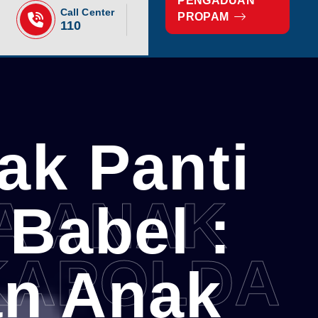
PENGADUAN
Call Center
PROPAM
110
ak Panti
A ANAK
Babel :
 KAPOLDA
an Anak