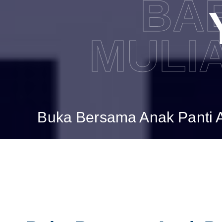
BAB
MULI
Buka Bersama Anak Panti A