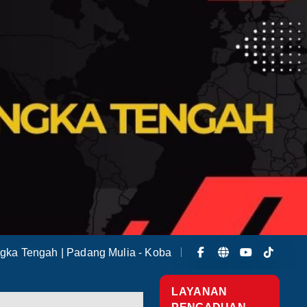
gka Tengah | Padang Mulia - Koba
LAYANAN