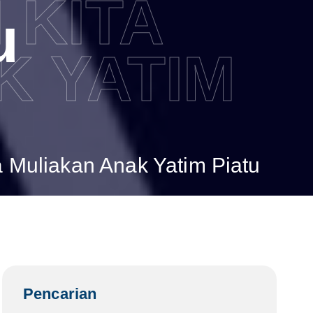
 KITA
u
K YATIM
 Muliakan Anak Yatim Piatu
Pencarian