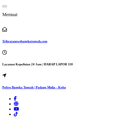
Lewati
ke
Memuat
konten
Tribratanewsbangkatengah.com
Layanan Kepolisian 24 Jam | HARAP LAPOR 110
Polres Bangka Tengah | Padang Mulia - Koba