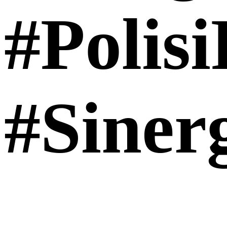
#Polisi
#Siner