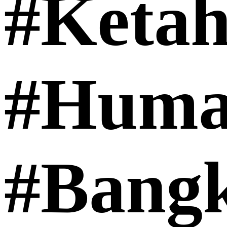
#Keta
#Huma
#Bang