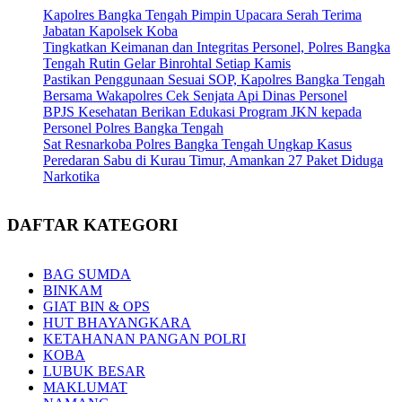
Kapolres Bangka Tengah Pimpin Upacara Serah Terima
Jabatan Kapolsek Koba
Tingkatkan Keimanan dan Integritas Personel, Polres Bangka
Tengah Rutin Gelar Binrohtal Setiap Kamis
Pastikan Penggunaan Sesuai SOP, Kapolres Bangka Tengah
Bersama Wakapolres Cek Senjata Api Dinas Personel
BPJS Kesehatan Berikan Edukasi Program JKN kepada
Personel Polres Bangka Tengah
Sat Resnarkoba Polres Bangka Tengah Ungkap Kasus
Peredaran Sabu di Kurau Timur, Amankan 27 Paket Diduga
Narkotika
DAFTAR KATEGORI
BAG SUMDA
BINKAM
GIAT BIN & OPS
HUT BHAYANGKARA
KETAHANAN PANGAN POLRI
KOBA
LUBUK BESAR
MAKLUMAT