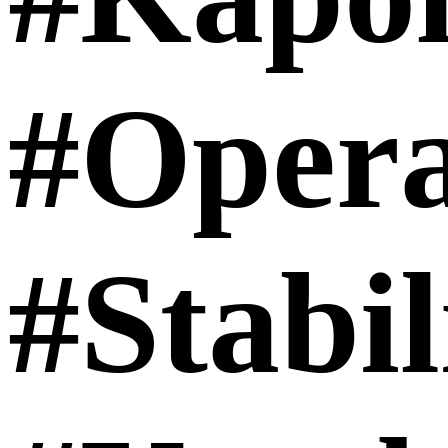
#Oper
#Stabi