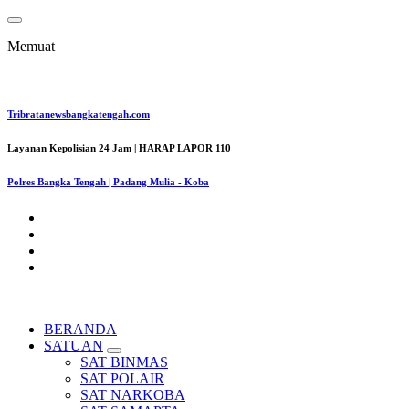
Lewati
ke
Memuat
konten
Tribratanewsbangkatengah.com
Layanan Kepolisian 24 Jam | HARAP LAPOR 110
Polres Bangka Tengah | Padang Mulia - Koba
BERANDA
SATUAN
SAT BINMAS
SAT POLAIR
SAT NARKOBA