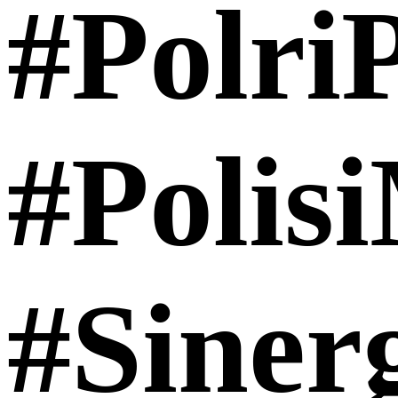
#PolriP
#Polis
#Siner