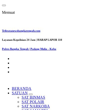
Lewati
ke
Memuat
konten
Tribratanewsbangkatengah.com
Layanan Kepolisian 24 Jam | HARAP LAPOR 110
Polres Bangka Tengah | Padang Mulia - Koba
BERANDA
SATUAN
SAT BINMAS
SAT POLAIR
SAT NARKOBA