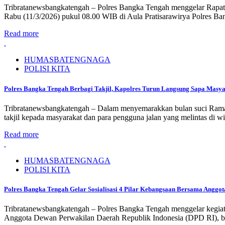
Tribratanewsbangkatengah – Polres Bangka Tengah menggelar Rapat
Rabu (11/3/2026) pukul 08.00 WIB di Aula Pratisarawirya Polres B
Read more
HUMASBATENGNAGA
POLISI KITA
Polres Bangka Tengah Berbagi Takjil, Kapolres Turun Langsung Sapa Masy
Tribratanewsbangkatengah – Dalam menyemarakkan bulan suci Ramad
takjil kepada masyarakat dan para pengguna jalan yang melintas di
Read more
HUMASBATENGNAGA
POLISI KITA
Polres Bangka Tengah Gelar Sosialisasi 4 Pilar Kebangsaan Bersama Anggo
Tribratanewsbangkatengah – Polres Bangka Tengah menggelar kegiat
Anggota Dewan Perwakilan Daerah Republik Indonesia (DPD RI), be