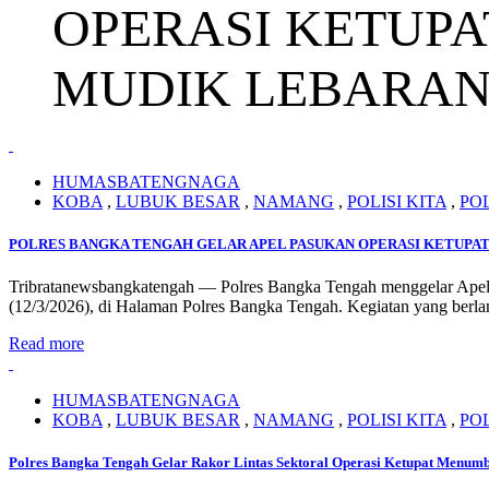
OPERASI KETUPA
MUDIK LEBARA
HUMASBATENGNAGA
KOBA
,
LUBUK BESAR
,
NAMANG
,
POLISI KITA
,
PO
POLRES BANGKA TENGAH GELAR APEL PASUKAN OPERASI KETUPAT
Tribratanewsbangkatengah — Polres Bangka Tengah menggelar Ape
(12/3/2026), di Halaman Polres Bangka Tengah. Kegiatan yang ber
Read more
HUMASBATENGNAGA
KOBA
,
LUBUK BESAR
,
NAMANG
,
POLISI KITA
,
PO
Polres Bangka Tengah Gelar Rakor Lintas Sektoral Operasi Ketupat Menumbi