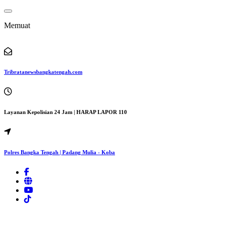
Lewati
ke
Memuat
konten
Tribratanewsbangkatengah.com
Layanan Kepolisian 24 Jam | HARAP LAPOR 110
Polres Bangka Tengah | Padang Mulia - Koba