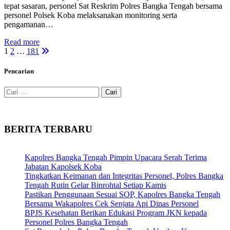
tepat sasaran, personel Sat Reskrim Polres Bangka Tengah bersama
personel Polsek Koba melaksanakan monitoring serta
pengamanan…
Read more
Paginasi
1
2
…
181
pos
Pencarian
Cari
untuk:
BERITA TERBARU
Kapolres Bangka Tengah Pimpin Upacara Serah Terima
Jabatan Kapolsek Koba
Tingkatkan Keimanan dan Integritas Personel, Polres Bangka
Tengah Rutin Gelar Binrohtal Setiap Kamis
Pastikan Penggunaan Sesuai SOP, Kapolres Bangka Tengah
Bersama Wakapolres Cek Senjata Api Dinas Personel
BPJS Kesehatan Berikan Edukasi Program JKN kepada
Personel Polres Bangka Tengah