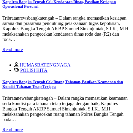
Kapolres Bangka Tengah Cek Kendaraan Dinas, Pastikan Kesiapan
Operasional Personel
Tribratanrewsbangkatengah – Dalam rangka memastikan kesiapan
sarana dan prasarana pendukung pelaksanaan tugas kepolisian,
Kapolres Bangka Tengah AKBP Samuel Simanjuntak, S.I.K., M.H.
melaksanakan pengecekan kendaraan dinas roda dua (R2) dan
roda…
Read more
HUMASBATENGNAGA
POLISI KITA
Kapolres Bangka Tengah Cek Ruang Tahanan, Pastikan Keamanan dan
Kondisi Tahanan Tetap Terjaga
Tribratanewsbangkatengah – Dalam rangka memastikan keamanan
serta kondisi para tahanan tetap terjaga dengan baik, Kapolres
Bangka Tengah AKBP Samuel Simanjuntak, S.I.K., M.H.
melaksanakan pengecekan ruang tahanan Polres Bangka Tengah
pada…
Read more