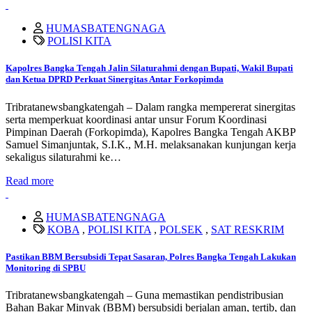
HUMASBATENGNAGA
POLISI KITA
Kapolres Bangka Tengah Jalin Silaturahmi dengan Bupati, Wakil Bupati
dan Ketua DPRD Perkuat Sinergitas Antar Forkopimda
Tribratanewsbangkatengah – Dalam rangka mempererat sinergitas
serta memperkuat koordinasi antar unsur Forum Koordinasi
Pimpinan Daerah (Forkopimda), Kapolres Bangka Tengah AKBP
Samuel Simanjuntak, S.I.K., M.H. melaksanakan kunjungan kerja
sekaligus silaturahmi ke…
Read more
HUMASBATENGNAGA
KOBA
,
POLISI KITA
,
POLSEK
,
SAT RESKRIM
Pastikan BBM Bersubsidi Tepat Sasaran, Polres Bangka Tengah Lakukan
Monitoring di SPBU
Tribratanewsbangkatengah – Guna memastikan pendistribusian
Bahan Bakar Minyak (BBM) bersubsidi berjalan aman, tertib, dan