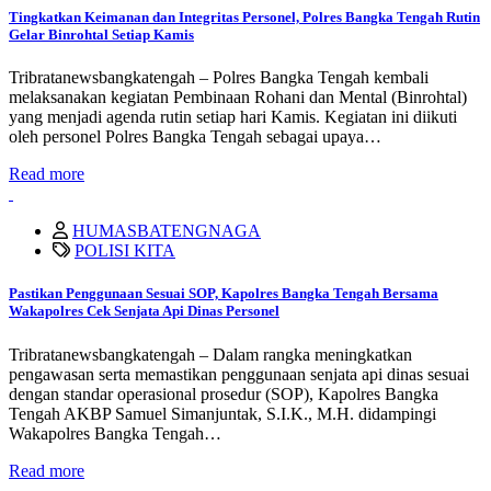
Tingkatkan Keimanan dan Integritas Personel, Polres Bangka Tengah Rutin
Gelar Binrohtal Setiap Kamis
Tribratanewsbangkatengah – Polres Bangka Tengah kembali
melaksanakan kegiatan Pembinaan Rohani dan Mental (Binrohtal)
yang menjadi agenda rutin setiap hari Kamis. Kegiatan ini diikuti
oleh personel Polres Bangka Tengah sebagai upaya…
Read more
HUMASBATENGNAGA
POLISI KITA
Pastikan Penggunaan Sesuai SOP, Kapolres Bangka Tengah Bersama
Wakapolres Cek Senjata Api Dinas Personel
Tribratanewsbangkatengah – Dalam rangka meningkatkan
pengawasan serta memastikan penggunaan senjata api dinas sesuai
dengan standar operasional prosedur (SOP), Kapolres Bangka
Tengah AKBP Samuel Simanjuntak, S.I.K., M.H. didampingi
Wakapolres Bangka Tengah…
Read more